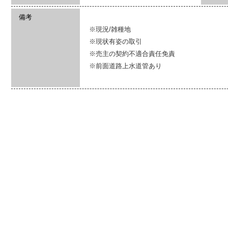
備考
※現況/雑種地
※現状有姿の取引
※売主の契約不適合責任免責
※前面道路上水道管あり