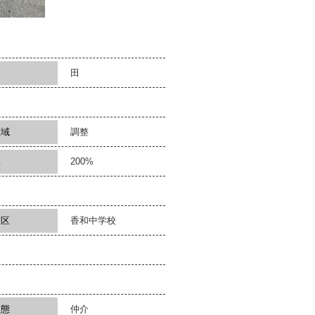
田
区域
調整
率
200%
校区
香和中学校
形態
仲介