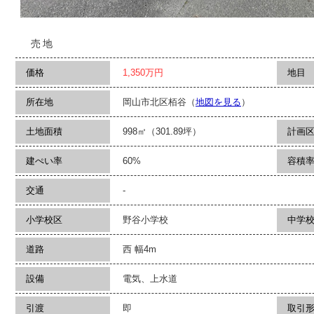
売地
価格
1,350
万円
地目
所在地
岡山市北区栢谷（
地図を見る
）
土地面積
998㎡（301.89坪）
計画
建ぺい率
60%
容積
交通
-
小学校区
野谷小学校
中学
道路
西 幅4m
設備
電気、上水道
引渡
即
取引